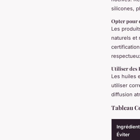
silicones, 
Opter pour 
Les produit
naturels et
certificatio
respectueux
Utiliser des
Les huiles 
utiliser cor
diffusion a
Tableau Co
Ingrédient
Éviter