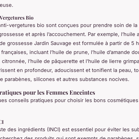
reuse.
-Vergetures Bio
anti-vergetures bio sont conçues pour prendre soin de la
grossesse et après l’accouchement. Par exemple, l’huile a
de grossesse Jardin Sauvage est formulée à partir de 5 h
françaises, incluant l’huile de prune, l’huile d’amande dou
citronnée, l’huile de pâquerette et l’huile de lierre grimp
rissent en profondeur, adoucissent et tonifient la peau, to
 parabènes, silicones et autres substances nocives.
ratiques pour les Femmes Enceintes
ues conseils pratiques pour choisir les bons cosmétiques
CI
liste des ingrédients (INCI) est essentiel pour éviter les s
cherchez des produits qui sont exempts de parabènes, s