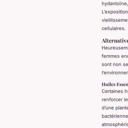
hydantoïne,
L’exposition
vieillisse
cellulaires.
Alternativ
Heureusemen
femmes ence
sont non se
l’environne
Huiles Essen
Certaines h
renforcer l
d’une plante
bactériennes
atmosphériq