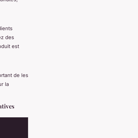
dients
ez des
oduit est
rtant de les
r la
atives