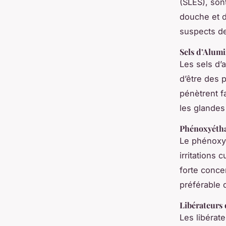
(SLES), son
douche et d
suspects de
Sels d’Alum
Les sels d’
d’être des 
pénètrent f
les glandes
Phénoxyéth
Le phénoxyé
irritations 
forte concen
préférable d
Libérateurs
Les libérat