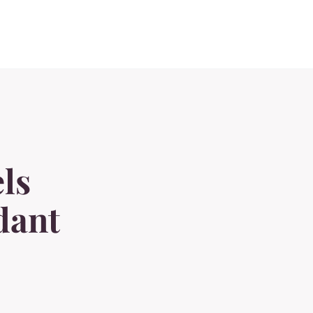
els
dant