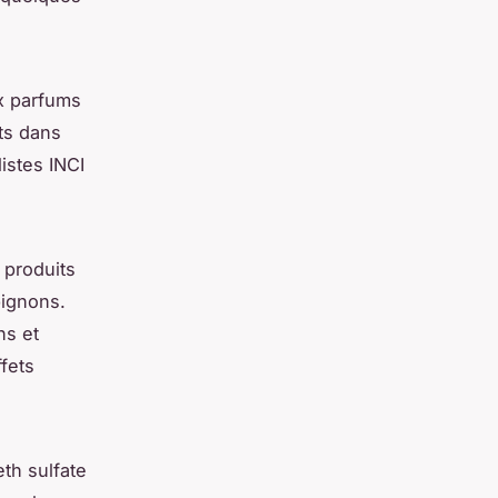
ux parfums
ts dans
listes INCI
 produits
pignons.
ns et
ffets
eth sulfate