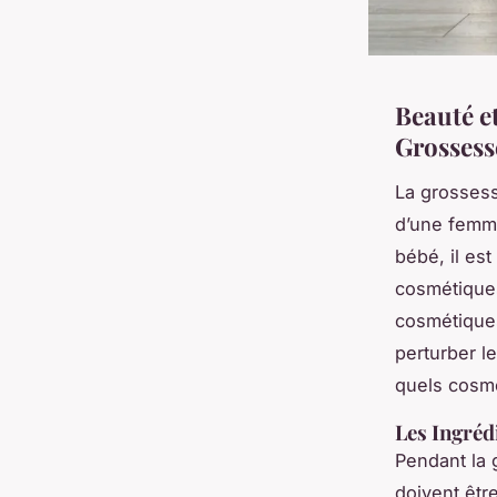
Beauté e
Grossess
La grossess
d’une femme
bébé, il est
cosmétiques
cosmétiques
perturber l
quels cosmé
Les Ingrédi
Pendant la 
doivent être