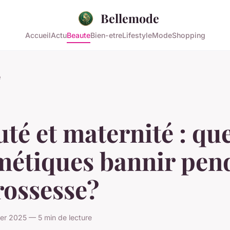
Bellemode
Accueil
Actu
Beaute
Bien-etre
Lifestyle
Mode
Shopping
e
té et maternité : qu
métiques bannir pen
rossesse?
ier 2025 — 5 min de lecture