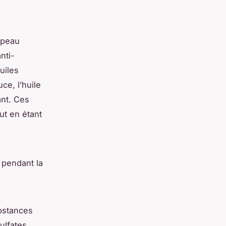
 peau
nti-
uiles
ce, l’huile
ant. Ces
ut en étant
 pendant la
ubstances
ulfates,