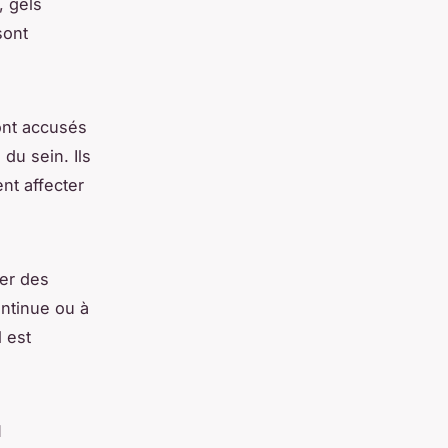
, gels
sont
ont accusés
du sein. Ils
nt affecter
ser des
ontinue ou à
l est
M