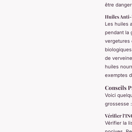
être dange
Huiles Anti
Les huiles 
pendant la 
vergetures 
biologiques 
de verveine 
huiles nour
exemptes de
Conseils P
Voici quelq
grossesse :
Vérifier l’IN
Vérifier la 
nocives. Re