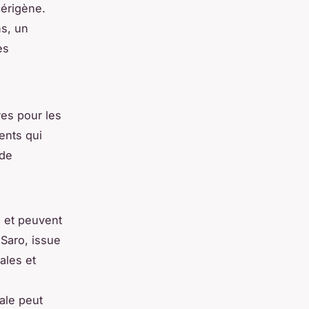
cérigène.
ns, un
es
res pour les
ents qui
 de
e et peuvent
 Saro, issue
ales et
rale peut