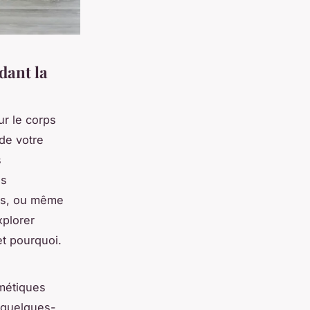
dant la
r le corps
de votre
s
es
tus, ou même
xplorer
et pourquoi.
métiques
i quelques-