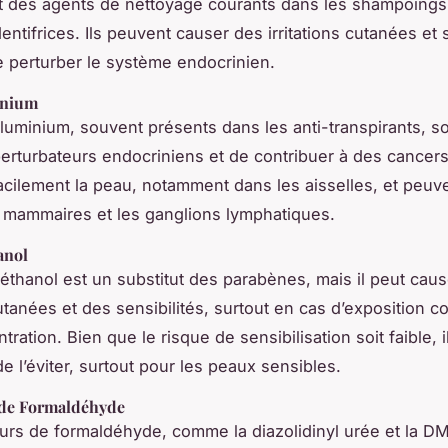
t des agents de nettoyage courants dans les shampoings
entifrices. Ils peuvent causer des irritations cutanées et 
 perturber le système endocrinien.
inium
aluminium, souvent présents dans les anti-transpirants, s
perturbateurs endocriniens et de contribuer à des cancers 
acilement la peau, notamment dans les aisselles, et peuve
 mammaires et les ganglions lymphatiques.
anol
thanol est un substitut des parabènes, mais il peut cau
cutanées et des sensibilités, surtout en cas d’exposition c
tration. Bien que le risque de sensibilisation soit faible, i
e l’éviter, surtout pour les peaux sensibles.
 de Formaldéhyde
eurs de formaldéhyde, comme la diazolidinyl urée et la D