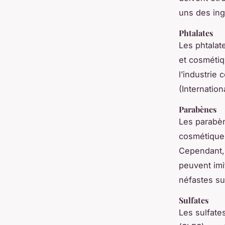
uns des ing
Phtalates
Les phtalat
et cosmétiq
l’industrie 
(Internatio
Parabènes
Les parabèn
cosmétiques
Cependant, 
peuvent imi
néfastes su
Sulfates
Les sulfates