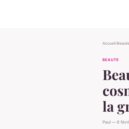
Accueil
›
Beaut
BEAUTE
Beau
cos
la g
Paul — 6 févr